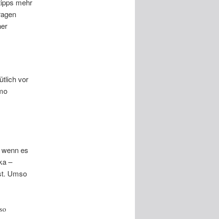
tipps mehr
ragen
ner
tlich vor
emo
, wenn es
ka –
st. Umso
 so