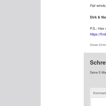
Fair winds
Dirk & N
P.S.: Hier
https://fi
Dieser Eint
Schre
Deine E-Mai
Komment