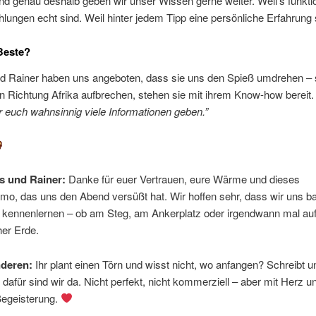
d genau deshalb geben wir unser Wissen gerne weiter. Weil’s funktio
lungen echt sind. Weil hinter jedem Tipp eine persönliche Erfahrung 
Beste?
d Rainer haben uns angeboten, dass sie uns den Spieß umdrehen – s
 Richtung Afrika aufbrechen, stehen sie mit ihrem Know-how bereit
 euch wahnsinnig viele Informationen geben.”
s und Rainer:
Danke für euer Vertrauen, eure Wärme und dieses
o, das uns den Abend versüßt hat. Wir hoffen sehr, dass wir uns ba
 kennenlernen – ob am Steg, am Ankerplatz oder irgendwann mal auf
her Erde.
nderen:
Ihr plant einen Törn und wisst nicht, wo anfangen? Schreibt u
dafür sind wir da. Nicht perfekt, nicht kommerziell – aber mit Herz u
Begeisterung.