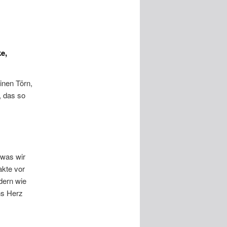
e,
inen Törn,
, das so
 was wir
akte vor
ndern wie
ns Herz