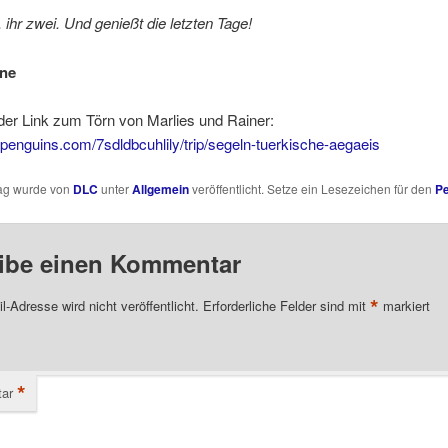
, ihr zwei. Und genießt die letzten Tage!
ane
 der Link zum Törn von Marlies und Rainer:
ndpenguins.com/7sdldbcuhlily/trip/segeln-tuerkische-aegaeis
rag wurde von
DLC
unter
Allgemein
veröffentlicht. Setze ein Lesezeichen für den
Pe
ibe einen Kommentar
*
l-Adresse wird nicht veröffentlicht.
Erforderliche Felder sind mit
markiert
*
ar