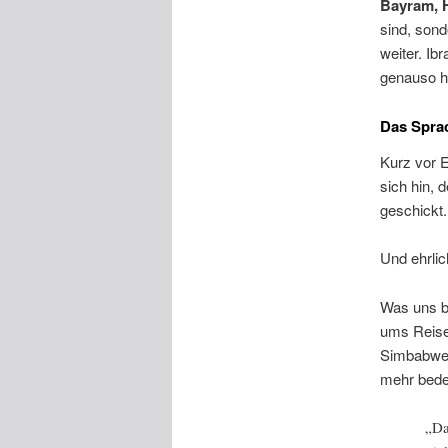
Bayram, 
sind, son
weiter. Ib
genauso h
Das Spra
Kurz vor E
sich hin, 
geschickt.
Und ehrli
Was uns be
ums Reise
Simbabwe,
mehr bede
„Da