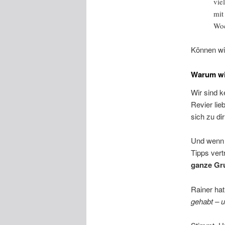
vie
mit
Woc
Können wi
Warum wi
Wir sind k
Revier lie
sich zu dir
Und wenn 
Tipps vert
ganze Gru
Rainer hat
gehabt – u