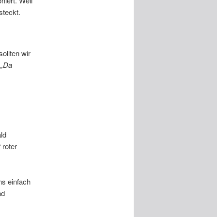
niert. Weil
steckt.
ollten wir
.
„Da
ld
 roter
ns einfach
nd