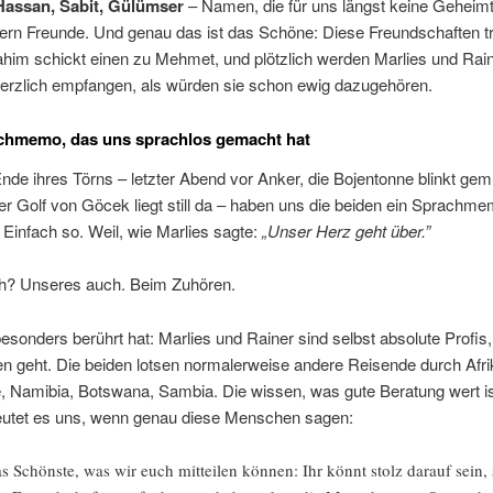
Hassan, Sabit, Gülümser
– Namen, die für uns längst keine Geheim
dern Freunde. Und genau das ist das Schöne: Diese Freundschaften t
rahim schickt einen zu Mehmet, und plötzlich werden Marlies und Rai
erzlich empfangen, als würden sie schon ewig dazugehören.
chmemo, das uns sprachlos gemacht hat
nde ihres Törns – letzter Abend vor Anker, die Bojentonne blinkt gemü
der Golf von Göcek liegt still da – haben uns die beiden ein Sprachm
 Einfach so. Weil, wie Marlies sagte:
„Unser Herz geht über.”
ch? Unseres auch. Beim Zuhören.
sonders berührt hat: Marlies und Rainer sind selbst absolute Profis
n geht. Die beiden lotsen normalerweise andere Reisende durch Afri
 Namibia, Botswana, Sambia. Die wissen, was gute Beratung wert i
utet es uns, wenn genau diese Menschen sagen:
s Schönste, was wir euch mitteilen können: Ihr könnt stolz darauf sein,