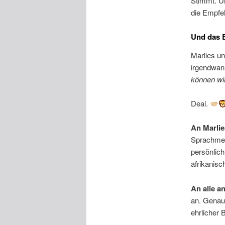
Stimmt. Un
die Empfeh
Und das 
Marlies un
irgendwann
können wir
Deal.
An Marlie
Sprachmem
persönlich
afrikanisc
An alle a
an. Genau 
ehrlicher 