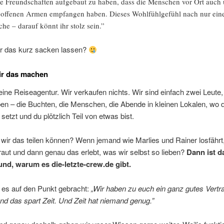
le Freundschaften aufgebaut zu haben, dass die Menschen vor Ort auch
 offenen Armen empfangen haben. Dieses Wohlfühlgefühl nach nur ein
he – darauf könnt ihr stolz sein.”
r das kurz sacken lassen?
r das machen
eine Reiseagentur. Wir verkaufen nichts. Wir sind einfach zwei Leute,
ben – die Buchten, die Menschen, die Abende in kleinen Lokalen, wo d
 setzt und du plötzlich Teil von etwas bist.
wir das teilen können? Wenn jemand wie Marlies und Rainer losfährt
raut und dann genau das erlebt, was wir selbst so lieben?
Dann ist d
nd, warum es die-letzte-crew.de gibt.
 es auf den Punkt gebracht:
„Wir haben zu euch ein ganz gutes Vertr
nd das spart Zeit. Und Zeit hat niemand genug.”