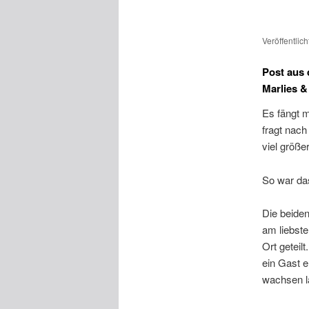
Veröffentlic
Post aus
Marlies &
Es fängt m
fragt nach
viel größe
So war das
Die beide
am liebste
Ort geteil
ein Gast 
wachsen 