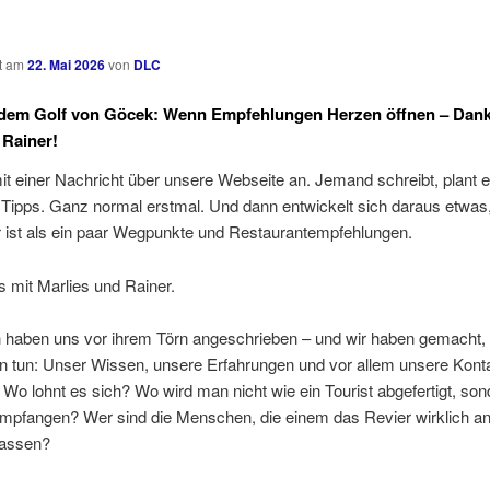
ht am
22. Mai 2026
von
DLC
 dem Golf von Göcek: Wenn Empfehlungen Herzen öffnen
– Dank
 Rainer!
it einer Nachricht über unsere Webseite an. Jemand schreibt, plant e
 Tipps. Ganz normal erstmal. Und dann entwickelt sich daraus etwas
r ist als ein paar Wegpunkte und Restaurantempfehlungen.
 mit Marlies und Rainer.
n haben uns vor ihrem Törn angeschrieben – und wir haben gemacht,
n tun: Unser Wissen, unsere Erfahrungen und vor allem unsere Kont
t. Wo lohnt es sich? Wo wird man nicht wie ein Tourist abgefertigt, so
empfangen? Wer sind die Menschen, die einem das Revier wirklich a
lassen?