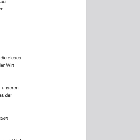
 uns
er
 die dieses
er Wirt
, unseren
as der
auen