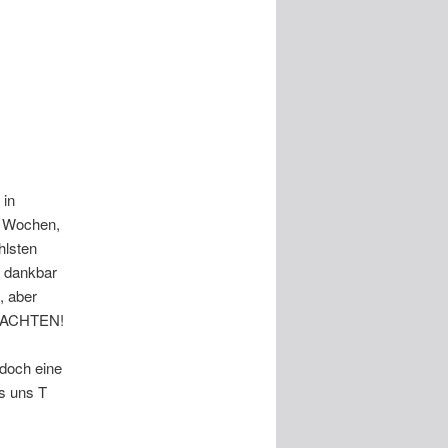
 in
5 Wochen,
hlsten
d dankbar
, aber
HNACHTEN!
doch eine
s uns T