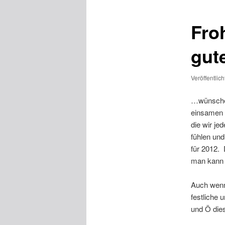
Fro
gut
Veröffentlic
…wünschen
einsamen 
die wir je
fühlen und
für 2012.
man kann
Auch wenn
festliche 
und Ö die