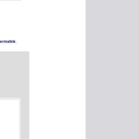
ermalink
.