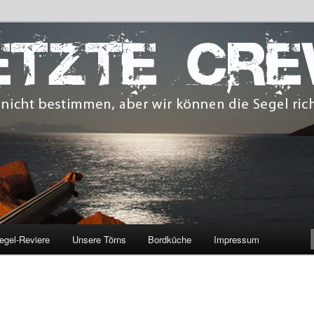
 bestimmen, aber wir können die Segel richten.
CREW
egel-Reviere
Unsere Törns
Bordküche
Impressum