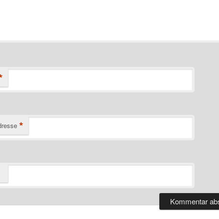
*
*
dresse