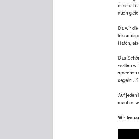
diesmal n
auch gleic
Da wir di
für schlap
Hafen, al
Das Schön
wollten wi
sprechen 
segeln…?
Auf jeden 
machen wir
Wir freue