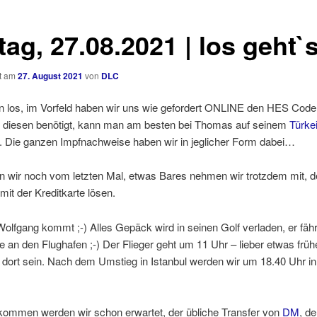
tag, 27.08.2021 | los geht`
ht am
27. August 2021
von
DLC
n los, im Vorfeld haben wir uns wie gefordert ONLINE den HES Code 
diesen benötigt, kann man am besten bei Thomas auf seinem
Türke
. Die ganzen Impfnachweise haben wir in jeglicher Form dabei…
n wir noch vom letzten Mal, etwas Bares nehmen wir trotzdem mit, 
 mit der Kreditkarte lösen.
Wolfgang kommt ;-) Alles Gepäck wird in seinen Golf verladen, er fähr
e an den Flughafen ;-) Der Flieger geht um 11 Uhr – lieber etwas früh
g dort sein. Nach dem Umstieg in Istanbul werden wir um 18.40 Uhr i
kommen werden wir schon erwartet, der übliche Transfer von
DM
, d