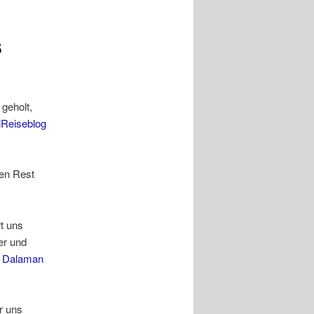
s
geholt,
iReiseblog
den Rest
t uns
er und
n
Dalaman
er uns