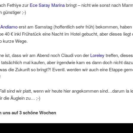
ach Fethiye zur
Ece Saray Marina
bringt – nicht wie sonst nach Marmar
h günstiger ;-)
e
Andiamo
erst am Samstag (hoffentlich sehr früh) bekommen, haben 
pe 40 € inkl Frühstück eine Nacht im Hotel gebucht, aber dieses liegt 
so kurze Wege.
e ist, dass wir am Abend noch Claudi von der
Loreley
treffen, dieses
r tatsächlich mal kaufen, aber irgendwie kam es dann doch nicht dazu
was die Zukunft so bringt?! Eventl. werden wir auch eine Etappe ge
!
Fall sind wir platt, wenn wir heute hier angekommen sind…darum la le
 die Äuglein zu… ;-)
n uns auf 3 schöne Wochen