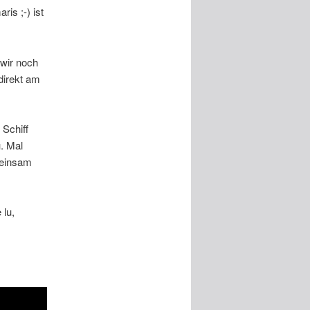
is ;-) ist
wir noch
direkt am
 Schiff
. Mal
meinsam
 lu,