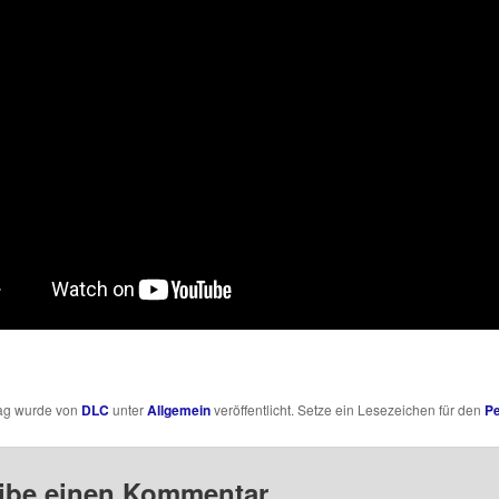
rag wurde von
DLC
unter
Allgemein
veröffentlicht. Setze ein Lesezeichen für den
Pe
ibe einen Kommentar