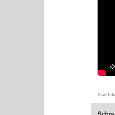
.
Dieser Eint
Schre