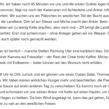
Uhr, wir haben noch 45 Minuten vor uns und die ersten Gullets legen b
kommen, liegt nur noch der Katamaran mit Achterleine und Anker mitti
rfekt. Wir suchen uns ein Plätzchen im westlichen Teil der Bucht au
die Landleine, Dirk ist am Steuer und Micha macht den Anker. Beim 
ben wir zu wenig Kette draußen, also noch mal – ZR bringt die Land
n perfekt. Erst mal schwimmen – ohne Anleger gehen wir ins Wasser.
n auch später noch gemacht werden.
 ist herrlich – manche Stellen Richtung Ufer sind karibisch blau. Dir
einer Kamera auf Fotosafari – der Rest der Crew trinkt Kaffee. Micha
leeis mit Erdbeeren – leider können wir den Wunsch nicht erfüllen.
8 Uhr ist Dirk zurück und wir gönnen uns einen Coban Salat, Thomas
ig. Wir haben keinen wirklichen Hunger mehr und beschließen, die Pas
a Sauce auf einen anderen Tag zu verschieben. Es kommt noch ein S
und schmeisst vor uns seinen Anker mit Kette auf einen Haufen, um f
liegen zu bleiben. Da kein Wind angesagt ist, kann das gut gehen, fü
 er zu nah an den westlichen Felsen.