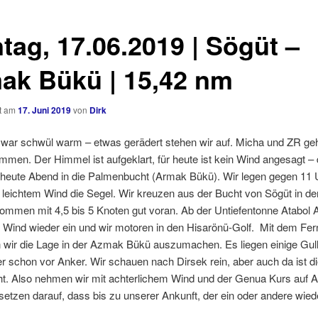
tag, 17.06.2019 | Sögüt –
ak Bükü | 15,42 nm
ht am
17. Juni 2019
von
Dirk
 war schwül warm – etwas gerädert stehen wir auf. Micha und ZR ge
men. Der Himmel ist aufgeklart, für heute ist kein Wind angesagt –
r heute Abend in die Palmenbucht (Armak Bükü). Wir legen gegen 11 
 leichtem Wind die Segel. Wir kreuzen aus der Bucht von Sögüt in de
ommen mit 4,5 bis 5 Knoten gut voran. Ab der Untiefentonne Atabol 
r Wind wieder ein und wir motoren in den Hisarönü-Golf. Mit dem Fer
 wir die Lage in der Azmak Bükü auszumachen. Es liegen einige Gul
r schon vor Anker. Wir schauen nach Dirsek rein, aber auch da ist d
ht. Also nehmen wir mit achterlichem Wind und der Genua Kurs auf
etzen darauf, dass bis zu unserer Ankunft, der ein oder andere wied