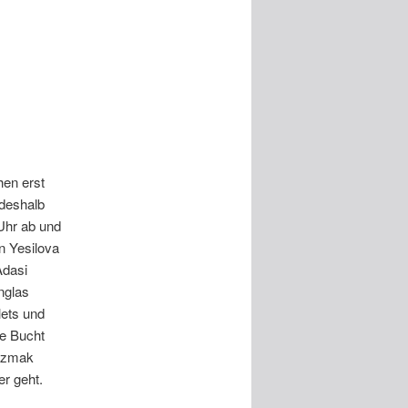
hen erst
 deshalb
Uhr ab und
n Yesilova
Adasi
nglas
lets und
ie Bucht
 Azmak
er geht.