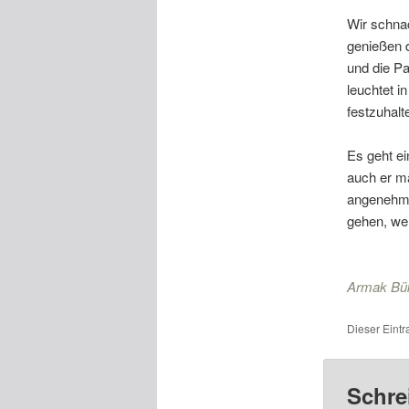
Wir schna
genießen 
und die P
leuchtet 
festzuhalt
Es geht ei
auch er ma
angenehm f
gehen, wen
Armak Bü
Dieser Eint
Schre