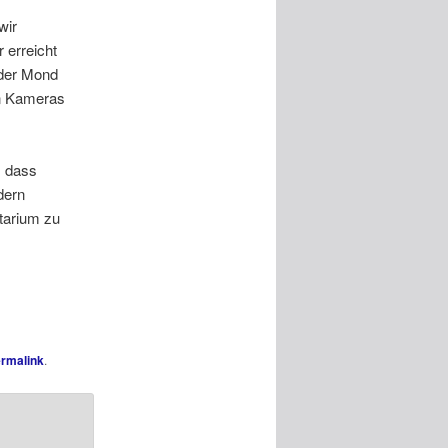
wir
 erreicht
 der Mond
en Kameras
, dass
dern
tarium zu
rmalink
.