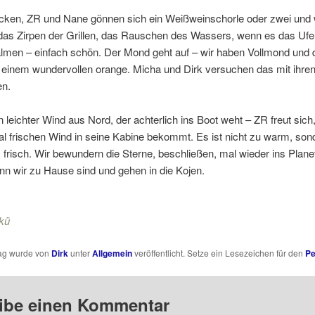
cken, ZR und Nane gönnen sich ein Weißweinschorle oder zwei und 
das Zirpen der Grillen, das Rauschen des Wassers, wenn es das Ufer
almen – einfach schön. Der Mond geht auf – wir haben Vollmond und
in einem wundervollen orange. Micha und Dirk versuchen das mit ihr
en.
n leichter Wind aus Nord, der achterlich ins Boot weht – ZR freut sich
l frischen Wind in seine Kabine bekommt. Es ist nicht zu warm, son
risch. Wir bewundern die Sterne, beschließen, mal wieder ins Plane
n wir zu Hause sind und gehen in die Kojen.
kü
rag wurde von
Dirk
unter
Allgemein
veröffentlicht. Setze ein Lesezeichen für den
Pe
ibe einen Kommentar