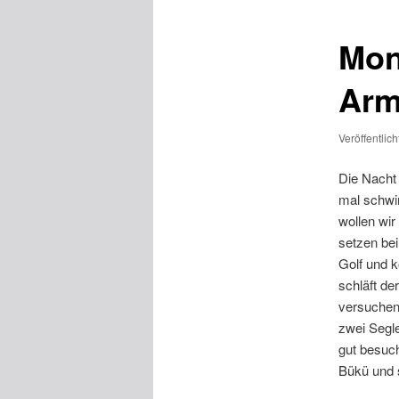
Mon
Arm
Veröffentlic
Die Nacht
mal schwim
wollen wi
setzen bei
Golf und k
schläft de
versuchen
zwei Segle
gut besuc
Bükü und s