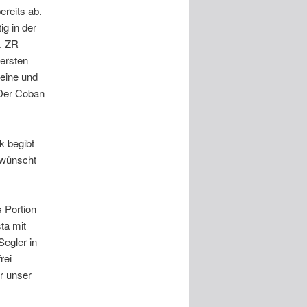
ereits ab.
g in der
s. ZR
ersten
leine und
 Der Coban
k begibt
 wünscht
 Portion
ta mit
egler in
rei
r unser