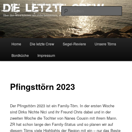
Zum
Über den Wind können wir nicht bestimmen, aber wir können die Segel
richten.
primären
Such
Inhalt
springen
DIE LETZTE CREW
Hauptmenü
Home
Die letzte Crew
Segel-Reviere
Unsere Törns
Bordküche
Impressum
Pfingsttörn 2023
Der Pfingsttörn 2023 ist ein Family-Törn. In der ersten Woche
sind Dirks Nichte Nici und ihr Freund Chris dabei und in der
zweiten Woche die Tochter von Nanes Cousin mit ihrem Mann.
ZR hat schon lange den Family-Status und so planen wir auf
diesem Törns viele Highlights der Region mit ein – nur das Beste