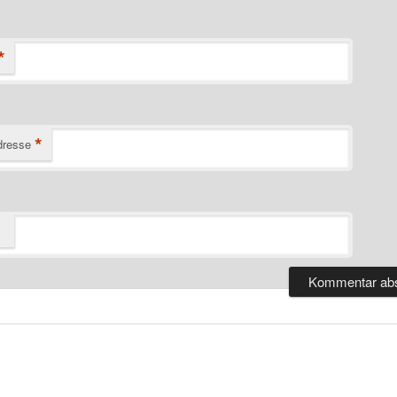
*
*
dresse