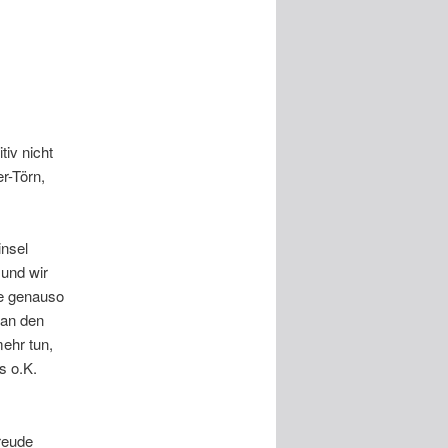
tiv nicht
r-Törn,
nsel
und wir
be genauso
 an den
ehr tun,
s o.K.
freude