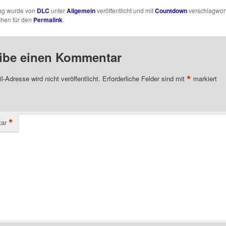
rag wurde von
DLC
unter
Allgemein
veröffentlicht und mit
Countdown
verschlagwort
chen für den
Permalink
.
ibe einen Kommentar
*
l-Adresse wird nicht veröffentlicht.
Erforderliche Felder sind mit
markiert
*
ar