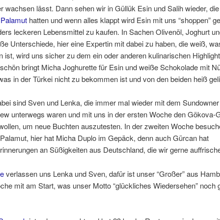
r wachsen lässt. Dann sehen wir in Güllük Esin und Salih wieder, die
 Palamut
hatten und wenn alles klappt wird Esin mit uns “shoppen” g
ers leckeren Lebensmittel zu kaufen. In Sachen Olivenöl, Joghurt u
oße Unterschiede, hier eine Expertin mit dabei zu haben, die weiß, w
st, wird uns sicher zu dem ein oder anderen kulinarischen Highlight
schön bringt Micha Joghurette für Esin und weiße Schokolade mit Nü
 was in der Türkei nicht zu bekommen ist und von den beiden heiß geli
abei sind Sven und Lenka, die immer mal wieder mit dem Sundowner
rew unterwegs waren und mit uns in der ersten Woche den Gökova-G
wollen, um neue Buchten auszutesten. In der zweiten Woche besuch
 Palamut, hier hat Micha Duplo im Gepäck, denn auch Gürcan hat
rinnerungen an Süßigkeiten aus Deutschland, die wir gerne auffrisch
ye
verlassen uns Lenka und Sven, dafür ist unser “Großer” aus Hambu
oche mit am Start, was unser Motto “glückliches Wiedersehen” noch 