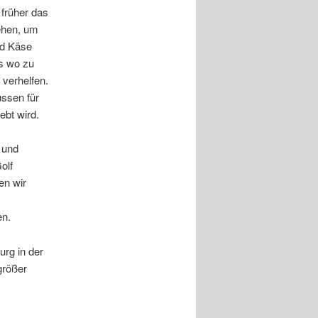
 früher das
ehen, um
nd Käse
as wo zu
 verhelfen.
ssen für
ebt wird.
 und
olf
en wir
en.
rg in der
größer