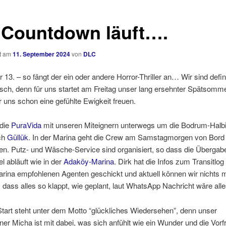
 Countdown läuft….
ht am
11. September 2024
von
DLC
r 13. – so fängt der ein oder andere Horror-Thriller an… Wir sind defini
sch, denn für uns startet am Freitag unser lang ersehnter Spätsomme
r uns schon eine gefühlte Ewigkeit freuen.
 die
PuraVida
mit unseren Miteignern unterwegs um die Bodrum-Halbi
ch
Güllük
. In der Marina geht die Crew am Samstagmorgen von Bord 
n. Putz- und Wäsche-Service sind organisiert, so dass die Überga
l abläuft wie in der
Adaköy-Marina
. Dirk hat die Infos zum Transitlog
rina empfohlenen Agenten geschickt und aktuell können wir nichts m
, dass alles so klappt, wie geplant, laut WhatsApp Nachricht wäre alle
tart steht unter dem Motto “glückliches Wiedersehen”, denn unser
ner Micha ist mit dabei, was sich anfühlt wie ein Wunder und die Vor