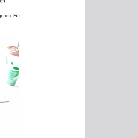
ten
gehen. Für