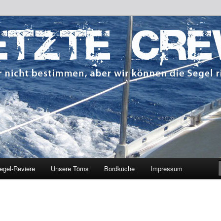
 bestimmen, aber wir können die Segel richten.
CREW
egel-Reviere
Unsere Törns
Bordküche
Impressum