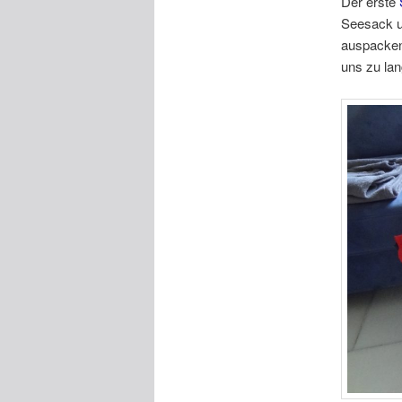
Der erste
Seesack u
auspacken
uns zu lan