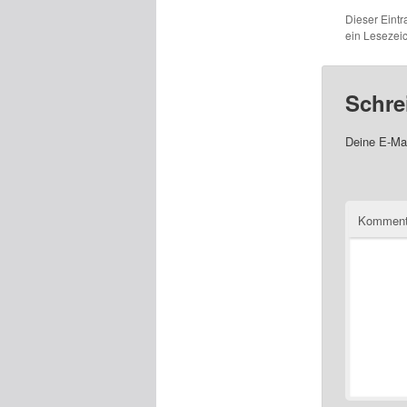
Dieser Eint
ein Lesezei
Schre
Deine E-Mai
Komment