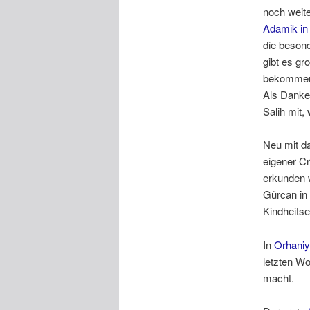
noch weite
Adamik in
die besond
gibt es gr
bekommen i
Als Danke
Salih mit,
Neu mit d
eigener C
erkunden 
Gürcan in
Kindheitse
In
Orhani
letzten W
macht.