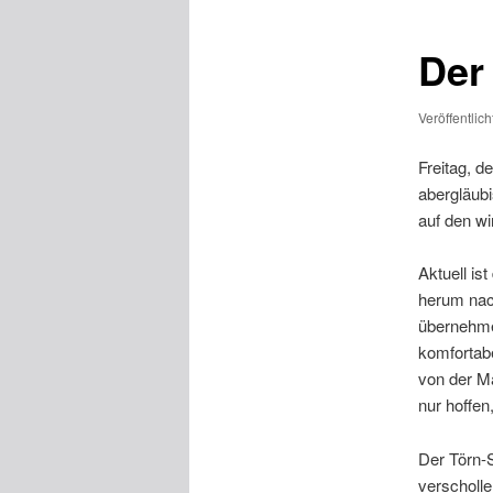
Der
Veröffentlic
Freitag, de
abergläubi
auf den wi
Aktuell ist
herum na
übernehme
komfortabe
von der Ma
nur hoffen
Der Törn-S
verscholle