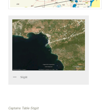
Sögüt
Captains Table Sögüt