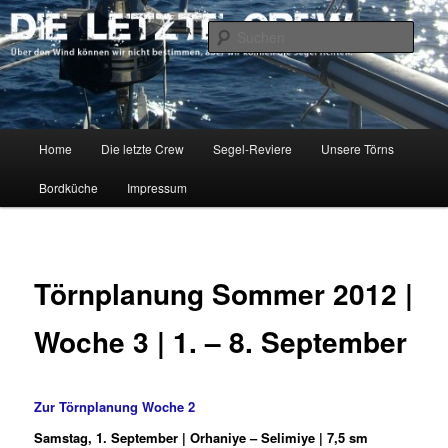
Zum
Über den Wind können wir nicht bestimmen, aber wir können die Segel
richten.
primären
Such
Inhalt
springen
DIE LETZTE CREW
Hauptmenü
Home
Die letzte Crew
Segel-Reviere
Unsere Törns
Bordküche
Impressum
Törnplanung Sommer 2012 |
Woche 3 | 1. – 8. September
Zur Törnplanung Woche 2
Samstag, 1. September | Orhaniye – Selimiye | 7,5 sm