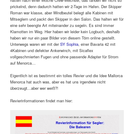
hatten nach einer Woche Crew-Wechsel, das fanden wir nicht so
prickelnd, denn dadurch hatten wir 2-Tage im Hafen. Der Skipper
Roman war klasse, aber Windbeutel belegt alle Kabinen mit
Mitseglern und packt den Skipper in den Salon. Das halten wir für
eine sehr beengte Art miteinander zu segeln. Es sind immer
Klamotten im Weg. Hier haben wir leider kein Logbuch, deshalb
haben wir nur ein paar Bilder von diesem Törn online gestellt.
Unterwegs waren wir mit der
SY Sophia
, einer Bavaria 42 mit
4Kabinen und defekter Ankerwinch, mit Sicaflex
vollgeschmierten Fugen und ohne passende Adapter für Strom
auf Menorca…
Eigentlich ist es bestimmt ein tolles Revier und die Idee Mallorca
Menorca hat auch was, aber es hat uns irgendwie nicht
überzeugt…aber wer weiß?!
Revierinformationen findet man hier: