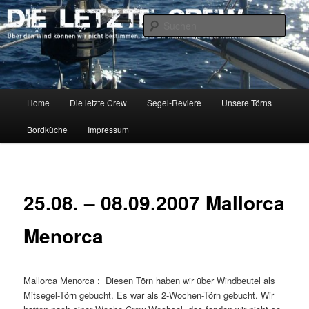
Zum
Über den Wind können wir nicht bestimmen, aber wir können die Segel
richten.
primären
Such
Inhalt
springen
DIE LETZTE CREW
Hauptmenü
Home
Die letzte Crew
Segel-Reviere
Unsere Törns
Bordküche
Impressum
25.08. – 08.09.2007 Mallorca
Menorca
Mallorca Menorca : Diesen Törn haben wir über Windbeutel als
Mitsegel-Törn gebucht. Es war als 2-Wochen-Törn gebucht. Wir