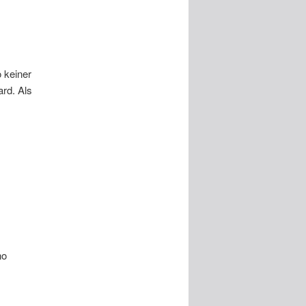
 keiner
ard. Als
no