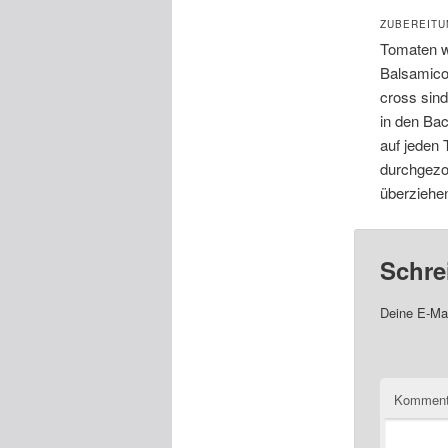
ZUBEREITU
Tomaten wü
Balsamico
cross sind
in den Bac
auf jeden 
durchgezo
überziehen
Schre
Deine E-Mai
Komment