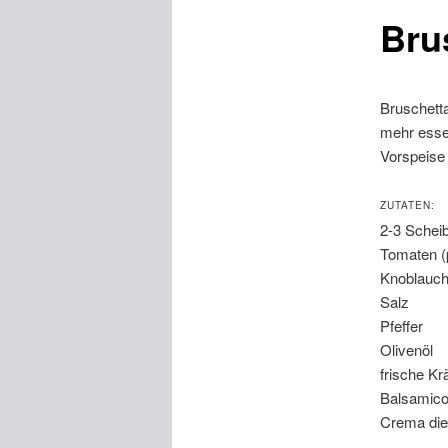
Bru
Bruschetta
mehr essen
Vorspeise 
ZUTATEN:
2-3 Schei
Tomaten (p
Knoblauc
Salz
Pfeffer
Olivenöl
frische Kr
Balsamico
Crema die