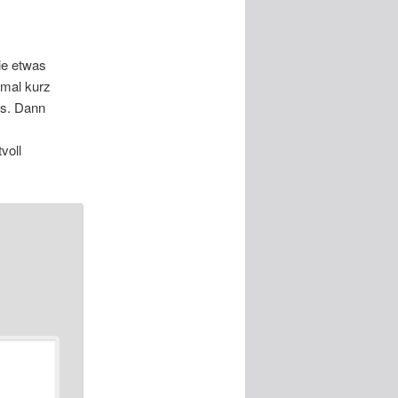
ie etwas
hmal kurz
us. Dann
voll