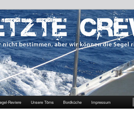
 bestimmen, aber wir können die Segel richten.
CREW
egel-Reviere
Unsere Törns
Bordküche
Impressum