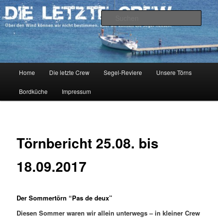
Zum
Über den Wind können wir nicht bestimmen, aber wir können die Segel
richten.
primären
Such
Inhalt
springen
DIE LETZTE CREW
Hauptmenü
Home
Die letzte Crew
Segel-Reviere
Unsere Törns
Bordküche
Impressum
Törnbericht 25.08. bis
18.09.2017
Der Sommertörn “Pas de deux”
Diesen Sommer waren wir allein unterwegs – in kleiner Crew