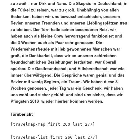
zu zweit – nur Dirk und Nane. Die Skepsis in Deutschland, in
die Türkei zu reisen, war zu groß. Unabhängig von allen
Bedenken, haben wir uns bewusst entschieden, unserem
Revier, unseren Freunden und unseren Lieblingsplätzen treu
zu bleiben. Der Törn hatte seinen besonderen Reiz, wir
haben auch als kleine Crew hervorragend funktioniert und
die 3 Wochen auch als Paar sehr genossen. Die
Wiedersehensfreude mit lieb gewonnenen Menschen war
groß, die Dankbarkeit, dass wir an unseren zahlreichen
freundschaftlichen Beziehungen festhalten, war überall
spürbar. Die Gastfreundschaft und Hilfsbereitschaft war wie
immer überwältigend. Die Gespräche waren genial und das
Revier mit wenig Seglern, ein Traum. Wir haben diese 3
Wochen genossen, jeder Tag war ein Geschenk, wir haben
uns wohl und sicher gefühlt und sind uns sicher, dass wir
Pfingsten 2018 wieder hierher kommen werden.
Törnbericht
[travelmap-map first=260
last=277]
[travelmap-list first=260 last=277]